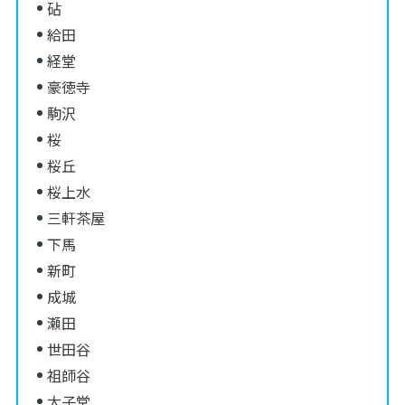
砧
給田
経堂
豪徳寺
駒沢
桜
桜丘
桜上水
三軒茶屋
下馬
新町
成城
瀬田
世田谷
祖師谷
太子堂