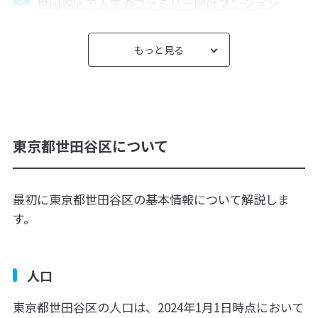
世田谷区で人気のファミリー向けマンション
世田谷区のマンション売買相場を自分で調べる方
法
もっと見る
世田谷区でマンションを売却する方法
築古（築30年以上）でもマンション売却できるか
世田谷区でマンションを高く売るコツや方法
東京都世田谷区について
世田谷区でのマンション買取ならスター・マイカ
スター・マイカの世田谷区のマンション買取事例
最初に東京都世田谷区の基本情報について解説しま
世田谷区のマンション売却でよくある質問
す。
まとめ
人口
東京都世田谷区の人口は、2024年1月1日時点において