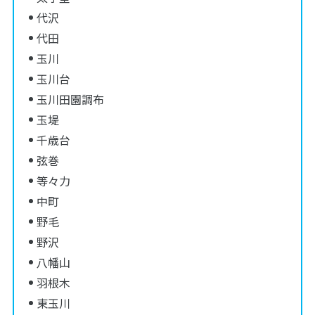
代沢
代田
玉川
玉川台
玉川田園調布
玉堤
千歳台
弦巻
等々力
中町
野毛
野沢
八幡山
羽根木
東玉川