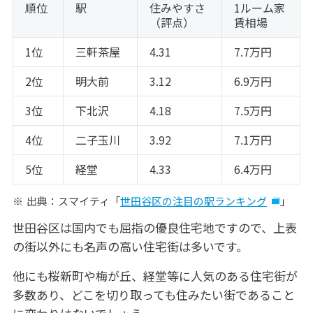
順位
駅
住みやすさ
1ルーム家
（評点）
賃相場
1位
三軒茶屋
4.31
7.7万円
2位
明大前
3.12
6.9万円
3位
下北沢
4.18
7.5万円
4位
二子玉川
3.92
7.1万円
5位
経堂
4.33
6.4万円
出典：スマイティ「
世田谷区の注目の駅ランキング
」
世田谷区は国内でも屈指の優良住宅地ですので、上表
の街以外にも名声の高い住宅街は多いです。
他にも桜新町や梅が丘、経堂等に人気のある住宅街が
多数あり、どこを切り取っても住みたい街であること