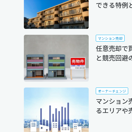
できる特例
マンション売却
任意売却で
と競売回避
オーナーチェンジ
マンション
るエリアや