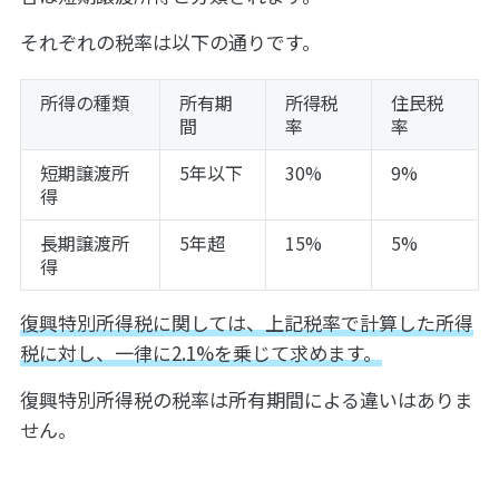
それぞれの税率は以下の通りです。
所得の種類
所有期
所得税
住民税
間
率
率
短期譲渡所
5年以下
30%
9%
得
長期譲渡所
5年超
15%
5%
得
復興特別所得税に関しては、上記税率で計算した所得
税に対し、一律に2.1%を乗じて求めます。
復興特別所得税の税率は所有期間による違いはありま
せん。