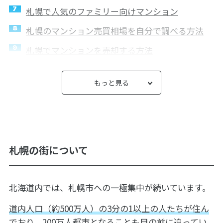
札幌で人気のファミリー向けマンション
札幌のマンション売買相場を自分で調べる方法
札幌でマンションを売却する方法
札幌でマンションを高く売るコツ
もっと見る
札幌でのマンション買取ならスター・マイカ
スター・マイカの買取を利用したお客様の声
スター・マイカの札幌市内のマンション買取事例
札幌市内の不動産会社一覧
札幌の街について
札幌市のマンション売却でよくある質問
まとめ
北海道内では、札幌市への一極集中が続いています。
道内人口（約500万人）の3分の1以上の人たちが住ん
でおり、200万人都市となることも目の前に迫ってい