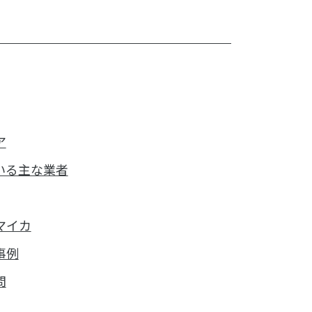
ア
いる主な業者
マイカ
事例
問