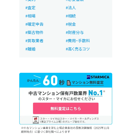
査定
法人
相場
相続
確定申告
税金
築古物件
財産分与
買取業者
費用・手数料
離婚
高く売るコツ