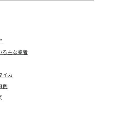
ア
いる主な業者
マイカ
事例
問