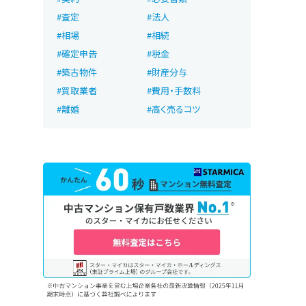
査定
法人
相場
相続
確定申告
税金
築古物件
財産分与
買取業者
費用・手数料
離婚
高く売るコツ