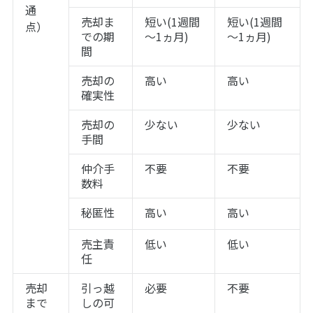
通
売却ま
短い(1週間
短い(1週間
点）
での期
～1ヵ月)
～1ヵ月)
間
売却の
高い
高い
確実性
売却の
少ない
少ない
手間
仲介手
不要
不要
数料
秘匿性
高い
高い
売主責
低い
低い
任
売却
引っ越
必要
不要
まで
しの可