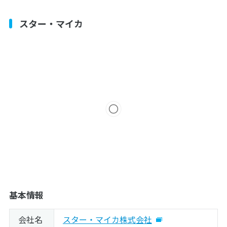
ハウジングセンター
スター・マイカ
カルムホーム
N・K・S
優良不動産販売
基本情報
会社名
スター・マイカ株式会社