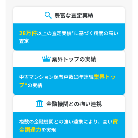
豊富な査定実績
28万件
以上の査定実績*に基づく精度の高い
査定
業界トップの実績
業界トッ
中古マンション保有戸数13年連続
プ*
の実績
金融機関との強い連携
資
複数の金融機関との強い連携により、高い
金調達力
を実現