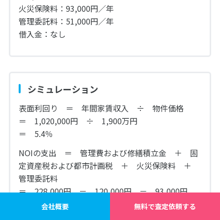
火災保険料：93,000円／年
管理委託料：51,000円／年
借入金：なし
シミュレーション
表面利回り ＝ 年間家賃収入 ÷ 物件価格
＝ 1,020,000円 ÷ 1,900万円
＝ 5.4％
NOIの支出 ＝ 管理費および修繕積立金 ＋ 固
定資産税および都市計画税 ＋ 火災保険料 ＋
管理委託料
＝ 228,000円 － 120,000円 － 93,000円
－ 51,000円
会社概要
無料で査定依頼する
＝ 492,000円