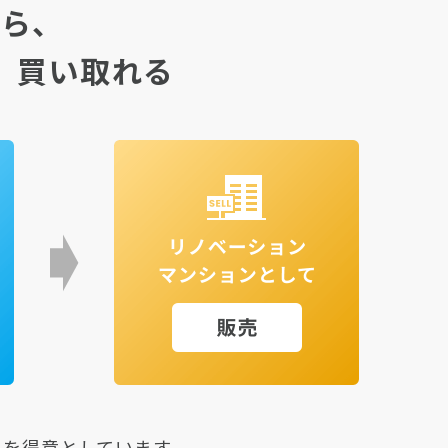
から、
」
買い取れる
とを得意としています。