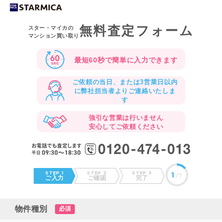
無料査定フォーム
スター・マイカの
マンション買い取り
最短60秒で
簡単に入力できます
ご依頼の当日、または3営業日以内
に
弊社担当者よりご連絡いたしま
す
強引な営業は行いません
安心してご依頼ください
STEP 1
STEP 2
STEP 3
1
/7
ご入力
ご確認
完了
物件種別
必須