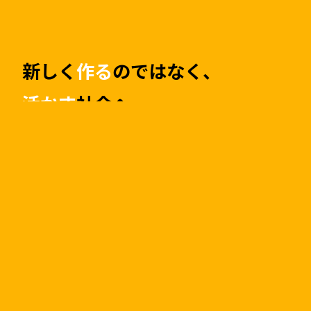
新しく
作る
のではなく、
活かす
社会へ。
限りある資源を最大限活かす。
私たちは創業以来「中古マンション」市場に
着目し中古マンション保有数は日本一
（※）。
リノベーションマンションを通し
て資源の有効活用に貢献してきました。
まだ
利用できる資源を上手に利用し、古くなった
部分は住みやすいかたちにリニューアル。