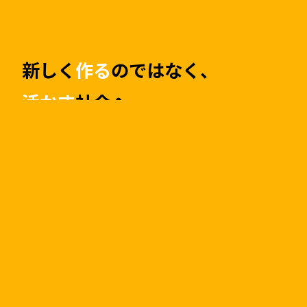
新しく
作る
のではなく、
活かす
社会へ。
限りある資源を最大限活かす。
私たちは創業以来「中古マンション」市場に
着目し中古マンション保有数は日本一
（※）。
リノベーションマンションを通し
て資源の有効活用に貢献してきました。
まだ
利用できる資源を上手に利用し、古くなった
部分は住みやすいかたちにリニューアル。