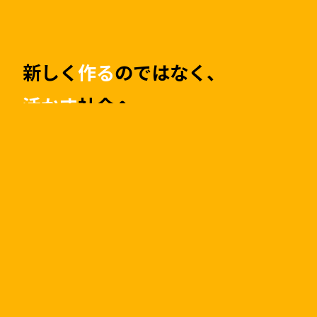
新しく
作る
のではなく、
活かす
社会へ。
限りある資源を最大限活かす。
私たちは創業以来「中古マンション」市場に
着目し中古マンション保有数は日本一
（※）。
リノベーションマンションを通し
て資源の有効活用に貢献してきました。
まだ
利用できる資源を上手に利用し、古くなった
部分は住みやすいかたちにリニューアル。