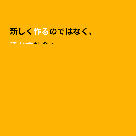
新しく
作る
のではなく、
活かす
社会へ。
限りある資源を最大限活かす。
私たちは創業以来「中古マンション」市場に
着目し中古マンション保有数は日本一
（※）。
リノベーションマンションを通し
て資源の有効活用に貢献してきました。
まだ
利用できる資源を上手に利用し、古くなった
部分は住みやすいかたちにリニューアル。