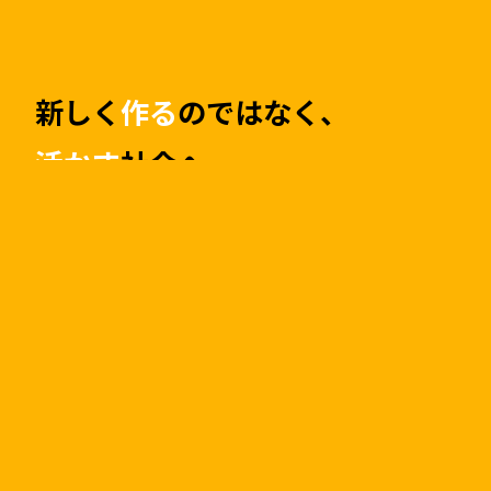
新しく
作る
のではなく、
活かす
社会へ。
限りある資源を最大限活かす。
私たちは創業以来「中古マンション」市場に
着目し中古マンション保有数は日本一
（※）。
リノベーションマンションを通し
て資源の有効活用に貢献してきました。
まだ
利用できる資源を上手に利用し、古くなった
部分は住みやすいかたちにリニューアル。